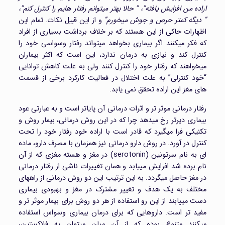
اراده من افزایش یافته”، ” حالا بهتر میتوانم رفتار هایم را کنترل کنم”،
” دیگه کمتر حرص و جوش میخورم”
و از این قبیل نکات. تمام این
اظهارات حاکی از این هستند که بر خلاف برداشت بسیاری از افراد
که فکر میکنند اگر بیماری بخواهد میتواند رفتار وسواسی خود را
کنترل کند و نیازی به درمان ندارد، این است که اکثر بیماران
میخواهند که رفتار خود را کنترل کنند ولی به علت کاهش توانایی
“خود کنترلی” به علت اختلال در فعالیت کارکرد برخی از قسمت
های مغز این اراده تحقق نمی یابد.
رفتار درمانی موثر تر و اثرات درمانی آن پایاتر است و به عبارتی عود
بیماری دیرتر رخ میدهد چرا که در این روش درمانی، بیمار روش و
تکنیکی فرا میگیرد که قادر است با اراده خود رفتار خود را تحت
کنترل در آورد. در روش دارو درمانی نیز همزمان با مصرف دارو، ماده
ای به نام سرتونین (serotonin) در مغز و هسته مغزی که از آن
نام برده شد افزایش مییابد و همان تغییرات ناشی از رفتار درمانی
در مغز حاصل میگردد. به این ترتیب این دو روش درمانی از راههای
مختلف به یک هدف و تغییر مشترک در مغز و بهبودی بیماری
دست مییابند از این رو استفاده از هر دو روش برای بیمار موثر تر و
مفید تر است. داروهایی که برای درمان بیماری وسواس استفاده
میکنند متنوع بوده که از آن میان میتوان به فلاکستین،